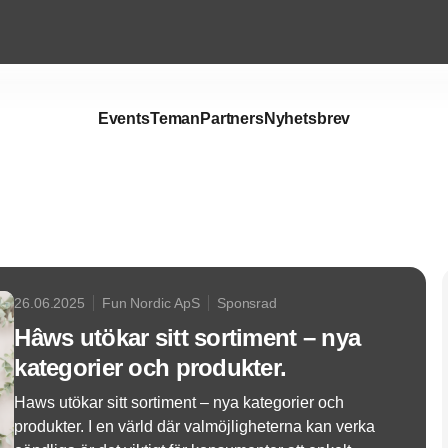
Events
Teman
Partners
Nyhetsbrev
Annons
26.06.2025
Fun Nordic ApS
Sponsrad
Hâws utökar sitt sortiment – ​​nya
kategorier och produkter.
Haws utökar sitt sortiment – ​​nya kategorier och
produkter. I en värld där valmöjligheterna kan verka