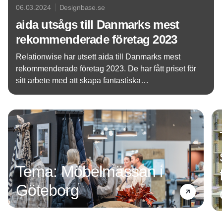
06.03.2024
Designbase.se
aida utsågs till Danmarks mest
rekommenderade företag 2023
Relationwise har utsett aida till Danmarks mest
rekommenderade företag 2023. De har fått priset för
sitt arbete med att skapa fantastiska
kundupplevelser och medarbetarengagemang.
Annons
"Deras insatser visar vägen framåt för
morgondagens ledare", säger Relationwise.
Tema: Möbelmässan i
Göteborg