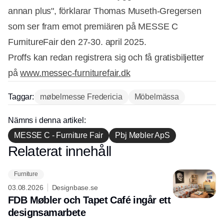
annan plus", förklarar Thomas Museth-Gregersen
som ser fram emot premiären på MESSE C
FurnitureFair den 27-30. april 2025.
Proffs kan redan registrera sig och få gratisbiljetter
på
www.messec-furniturefair.dk
Taggar:
møbelmesse Fredericia
Möbelmässa
Nämns i denna artikel:
MESSE C - Furniture Fair
Pbj Møbler ApS
Relaterat innehåll
Annons
Furniture
03.08.2026
Designbase.se
FDB Møbler och Tapet Café ingår ett
designsamarbete