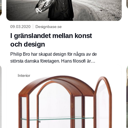
09.03.2020
Designbase.se
I gränslandet mellan konst
och design
Philip Bro har skapat design för några av de
största danska företagen. Hans filosofi är
enkel: design ska vara hållbar, och den ska ge
Annons
ett mervärde. ”God design ska berätta en
Interior
historia, men den ska också vara funktionell
samt ha en poetisk kvalitet, det kan vara
humoristiskt eller vackert. Den ska skapa en
känsla som berör och som kanske ruskar om
en en smula”.