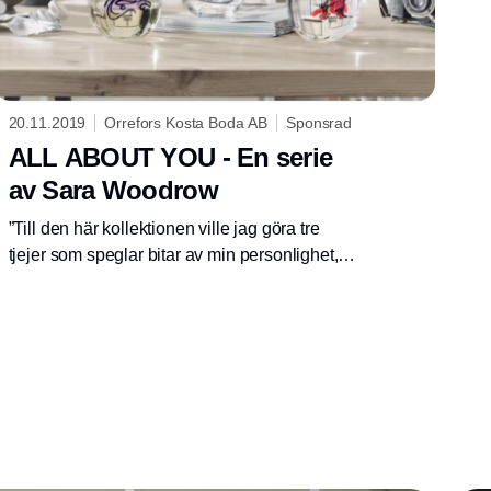
20.11.2019
Orrefors Kosta Boda AB
Sponsrad
ALL ABOUT YOU - En serie
av Sara Woodrow
”Till den här kollektionen ville jag göra tre
tjejer som speglar bitar av min personlighet,
men jag har även hämtat inspiration från
modevärlden"