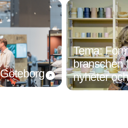
Tema: For
branschen f
 Göteborg
nyheter och