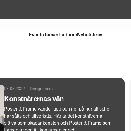
Events
Teman
Partners
Nyhetsbrev
Annons
03.05.2022
Designbase.se
Konstnärernas vän
Poster & Frame vänder upp och ner på hur affischer
har sålts och tillverkats. Här är det konstnärerna
själva som skapar konsten och Poster & Frame som
förmedlar den till konsumenter och