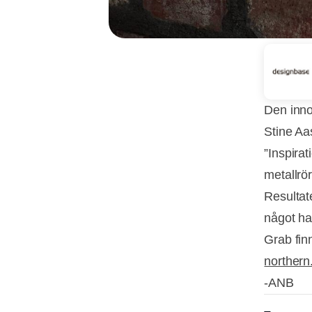
Den inno
Stine Aa
”Inspira
metallrö
Resultat
något ha
Grab fin
northern
-ANB