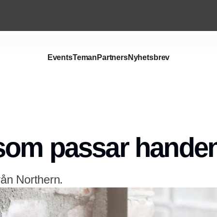
Events
Teman
Partners
Nyhetsbrev
Annons
som passar hande
rån Northern.