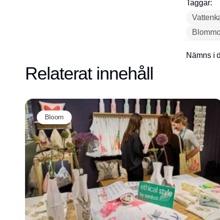
Taggar:
Vattenk
Blommo
Nämns i d
Relaterat innehåll
Bloom