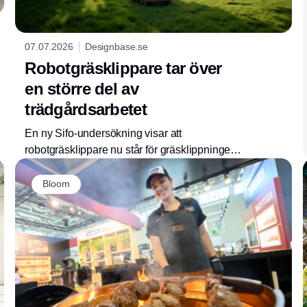
07.07.2026
Designbase.se
Robotgräsklippare tar över
en större del av
trädgårdsarbetet
En ny Sifo-undersökning visar att
robotgräsklippare nu står för gräsklippningen
hos över var femte svensk trädgårdsägare.
Samtidigt fortsätter jämförelser med
Bloom
grannarnas trädgårdar att prägla många
husägare.