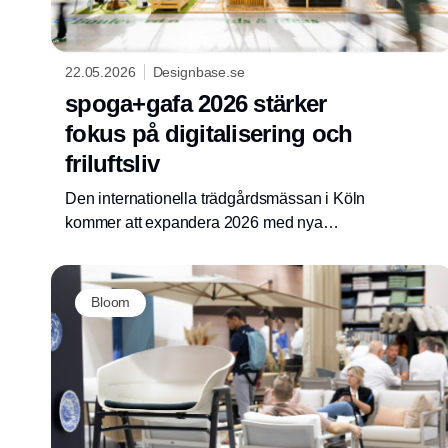
22.05.2026
Designbase.se
spoga+gafa 2026 stärker
fokus på digitalisering och
friluftsliv
Den internationella trädgårdsmässan i Köln
kommer att expandera 2026 med nya
upplevelseområden, AI-fokus och digitala
format riktade mot detaljhandel, varumärken
och designbranschen.
Bloom