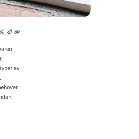
varen
r.
 typer av
.
 behöver
anden.