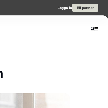
Logga in
Bli partner
n