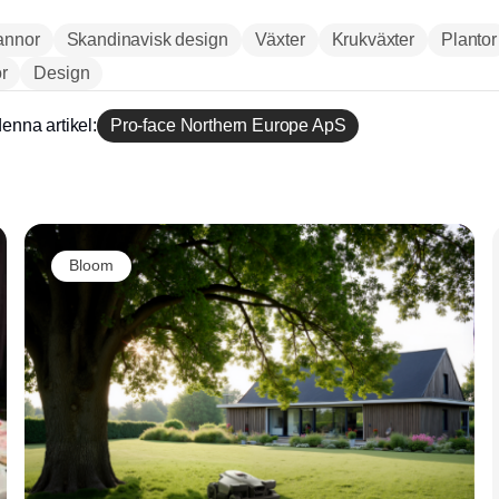
annor
Skandinavisk design
Växter
Krukväxter
Plantor
r
Design
enna artikel:
Pro-face Northern Europe ApS
Annons
Bloom