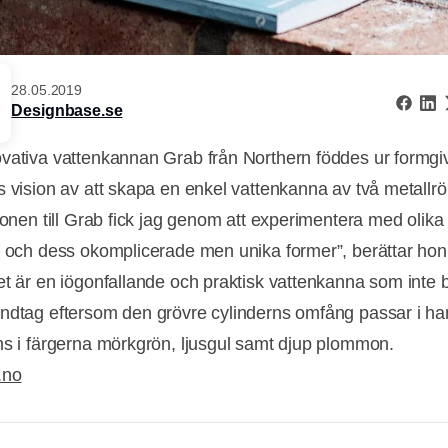
28.05.2019
Designbase.se
vativa vattenkannan Grab från Northern föddes ur formgi
s vision av att skapa en enkel vattenkanna av två metallrö
tionen till Grab fick jag genom att experimentera med olika
r och dess okomplicerade men unika former”, berättar hon
et är en iögonfallande och praktisk vattenkanna som inte
ndtag eftersom den grövre cylinderns omfång passar i h
ns i färgerna mörkgrön, ljusgul samt djup plommon.
Annons
.no