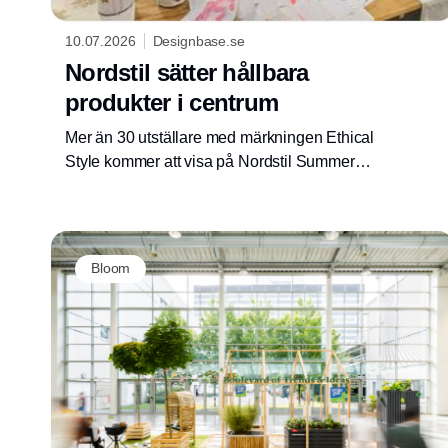
10.07.2026
Designbase.se
Nordstil sätter hållbara
produkter i centrum
Mer än 30 utställare med märkningen Ethical
Style kommer att visa på Nordstil Summer
2026 hur hållbarhet kan omsättas i nya
försäljningsmöjligheter och stärka
detaljhandelns sortiment.
Bloom