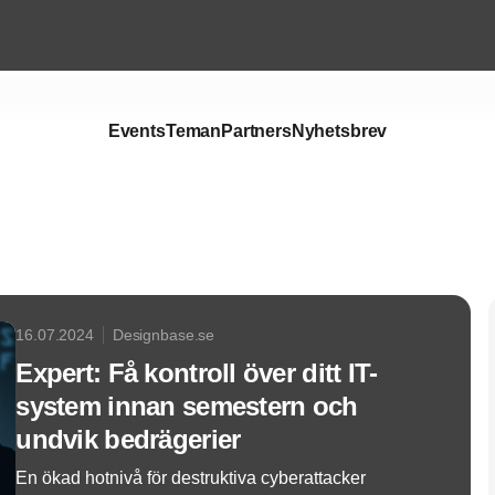
Events
Teman
Partners
Nyhetsbrev
Annons
16.07.2024
Designbase.se
Expert: Få kontroll över ditt IT-
system innan semestern och
undvik bedrägerier
En ökad hotnivå för destruktiva cyberattacker