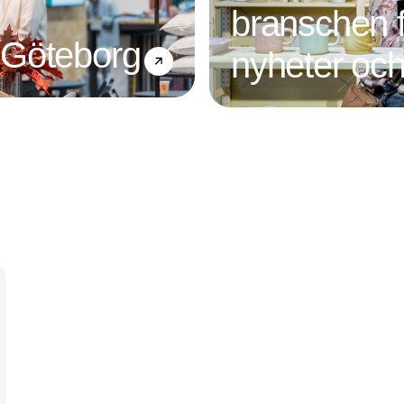
branschen f
 Göteborg
nyheter och
Annons