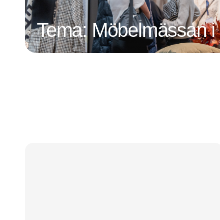
Tema: Möbelmässan i