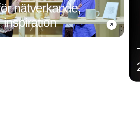
ör nätverkande,
 inspiration