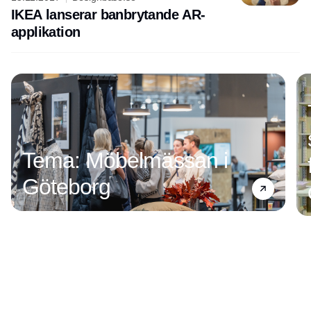
IKEA lanserar banbrytande AR-
applikation
Annons
Tema: Möbelmässan i
Göteborg