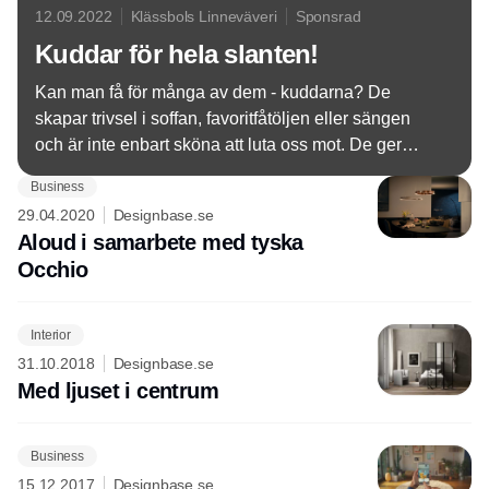
12.09.2022
Klässbols Linneväveri
Sponsrad
Kuddar för hela slanten!
Kan man få för många av dem - kuddarna? De
skapar trivsel i soffan, favoritfåtöljen eller sängen
och är inte enbart sköna att luta oss mot. De ger
oss även möjlighet att med enkelt grepp ändra stil,
Business
färgsättning och känsla utan stora ingrepp.
29.04.2020
Designbase.se
Aloud i samarbete med tyska
Occhio
Interior
31.10.2018
Designbase.se
Med ljuset i centrum
Business
15.12.2017
Designbase.se