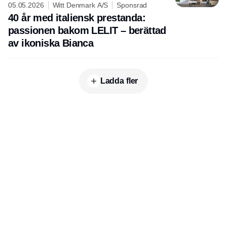
05.05.2026
Witt Denmark A/S
Sponsrad
40 år med italiensk prestanda:
passionen bakom LELIT – berättad
av ikoniska Bianca
Ladda fler
Publisher
Horisont Gruppen a/s
Strandlodsvej 44
2300 København S
Telefon:
53506060
www.horisontgruppen.dk