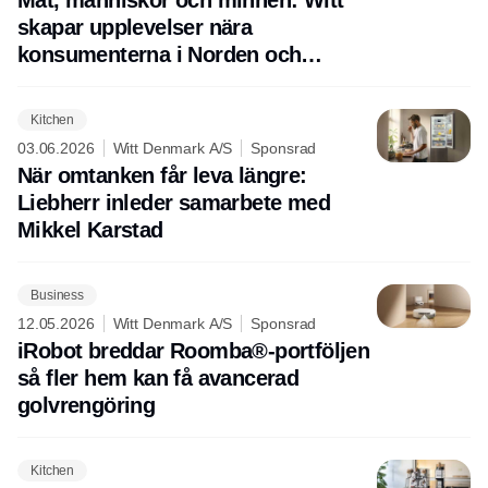
Mat, människor och minnen: Witt
skapar upplevelser nära
konsumenterna i Norden och
Europa
Kitchen
03.06.2026
Witt Denmark A/S
Sponsrad
När omtanken får leva längre:
Liebherr inleder samarbete med
Mikkel Karstad
Business
12.05.2026
Witt Denmark A/S
Sponsrad
iRobot breddar Roomba®-portföljen
så fler hem kan få avancerad
golvrengöring
Kitchen