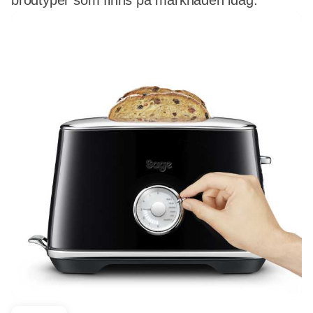
brödtyper som finns på marknaden idag.