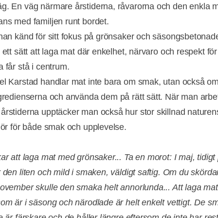
g. En väg närmare årstiderna, råvarorna och den enkla m
ans med familjen runt bordet.
 han känd för sitt fokus på grönsaker och säsongsbetonad
 ett sätt att laga mat där enkelhet, närvaro och respekt för
 får stå i centrum.
el Karstad handlar mat inte bara om smak, utan också om
ngredienserna och använda dem på rätt sätt. När man arbe
årstiderna upptäcker man också hur stor skillnad naturen
 gör för både smak och upplevelse.
ar att laga mat med grönsaker... Ta en morot: I maj, tidigt
r den liten och mild i smaken, väldigt saftig. Om du skör
november skulle den smaka helt annorlunda... Att laga ma
som är i säsong och närodlade är helt enkelt vettigt. De s
e är färskare och de håller längre eftersom de inte har rest