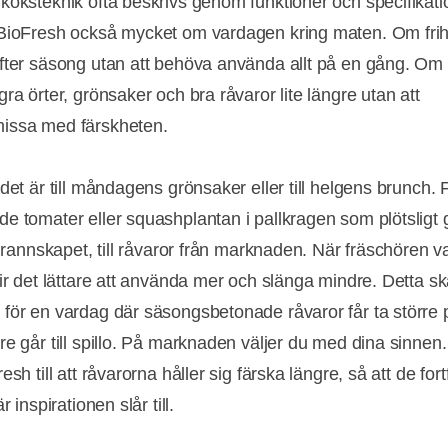
köksteknik ofta beskrivs genom funktioner och specifikati
BioFresh också mycket om vardagen kring maten. Om frih
fter säsong utan att behöva använda allt på en gång. Om 
ra örter, grönsaker och bra råvaror lite längre utan att
issa med färskheten.
det är till måndagens grönsaker eller till helgens brunch. 
e tomater eller squashplantan i pallkragen som plötsligt 
 grannskapet, till råvaror från marknaden. När fräschören v
lir det lättare att använda mer och slänga mindre. Detta s
för en vardag där säsongsbetonade råvaror får ta större 
re går till spillo. På marknaden väljer du med dina sinn
esh till att råvarorna håller sig färska längre, så att de for
r inspirationen slår till.