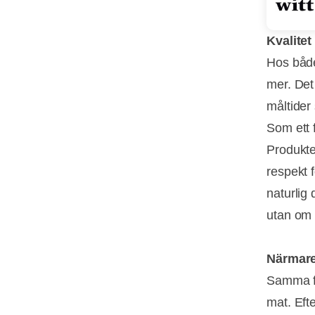
Kvalitet
Hos både 
mer. Det
måltider
Som ett f
Produkte
respekt 
naturlig
utan om k
Närmare
Samma fö
mat. Eft