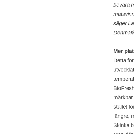
bevara m
matsvinn 
säger La
Denmark
Mer plat
Detta fö
utveckla
temperat
BioFresh 
märkbar s
stället f
längre, m
Skinka b