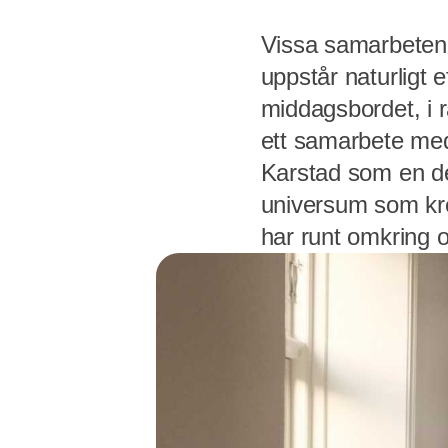
Vissa samarbeten 
uppstår naturligt
middagsbordet, i rå
ett samarbete med
Karstad som en de
universum som kret
har runt omkring 