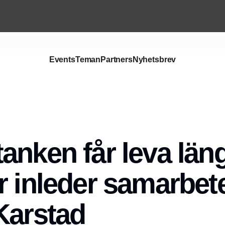
Events
Teman
Partners
Nyhetsbrev
anken får leva läng
r inleder samarbe
Karstad