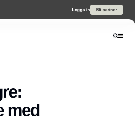
Logga in
Bli partner
re:
te med