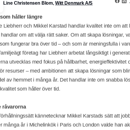
Line Christensen Blom,
Witt Denmark A/S
 som håller längre
Liebherr och Mikkel Karstad handlar kvalitet inte om att l
 handlar om att välja rätt saker. Om att skapa lösningar, 
 som fungerar bra över tid – och som är meningsfulla i va
amiljeägt företag har Liebherr arbetat långsiktigt i generat
rna utvecklas med fokus på hållbarhet, energieffektivitet 
för resurser – med ambitionen att skapa lösningar som bli
 del av hemmet i många år. Det handlar inte om snabba lös
valitet som håller över tid.
 råvarorna
rhållningssätt kännetecknar Mikkel Karstads sätt att jo
er många år i Michelinkök i Paris och London valde han akt