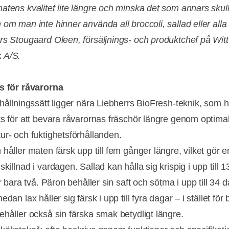
atens kvalitet lite längre och minska det som annars skull
om man inte hinner använda all broccoli, sallad eller alla 
rs Stougaard Oleen, försäljnings- och produktchef på Witt
 A/S.
s för råvarorna
rhållningssätt ligger nära Liebherrs BioFresh-teknik, som h
ts för att bevara råvarornas fräschör längre genom optima
ur- och fuktighetsförhållanden.
håller maten färsk upp till fem gånger längre, vilket gör e
killnad i vardagen. Sallad kan hålla sig krispig i upp till 1
ör bara två. Päron behåller sin saft och sötma i upp till 34 
edan lax håller sig färsk i upp till fyra dagar – i stället för
ehåller också sin färska smak betydligt längre.