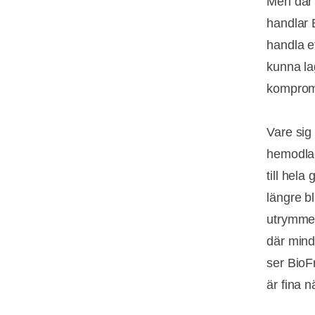
Men där 
handlar 
handla e
kunna lag
komprom
Vare sig 
hemodlad
till hela
längre b
utrymme 
där mind
ser BioFr
är fina nä