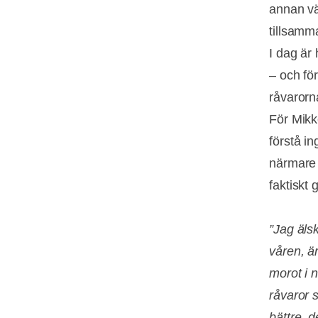
annan vä
tillsamm
I dag är
– och för
råvarorna
För Mikk
förstå i
närmare 
faktiskt
”Jag älsk
våren, ä
morot i 
råvaror 
bättre, d