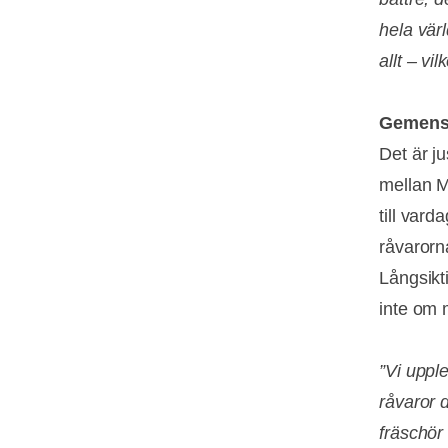
hela vär
allt – vi
Gemens
Det är j
mellan M
till var
råvarorn
Långsikt
inte om 
”Vi uppl
råvaror 
fräschör 