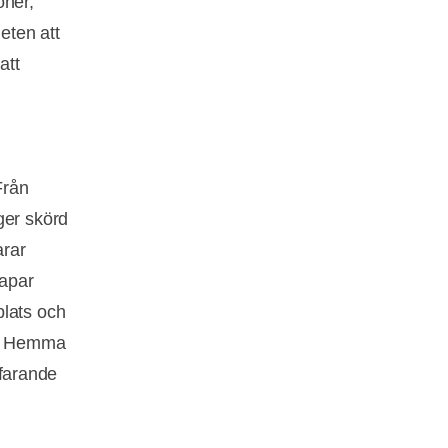
oner,
eten att
att
Från
ger skörd
arar
kapar
plats och
en. Hemma
tfarande