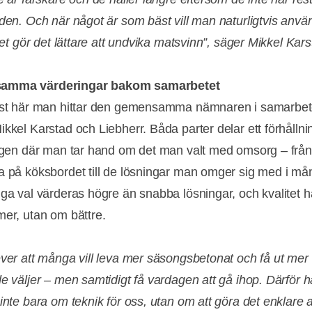
lden. Och när något är som bäst vill man naturligtvis anv
lket gör det lättare att undvika matsvinn”, säger Mikkel Kars
amma värderingar bakom samarbetet
ust här man hittar den gemensamma nämnaren i samarbet
ikkel Karstad och Liebherr. Båda parter delar ett förhållni
dagen där man tar hand om det man valt med omsorg – från
a på köksbordet till de lösningar man omger sig med i må
iga val värderas högre än snabba lösningar, och kvalitet h
mer, utan om bättre.
ever att många vill leva mer säsongsbetonat och få ut mer
de väljer – men samtidigt få vardagen att gå ihop. Därför 
inte bara om teknik för oss, utan om att göra det enklare a