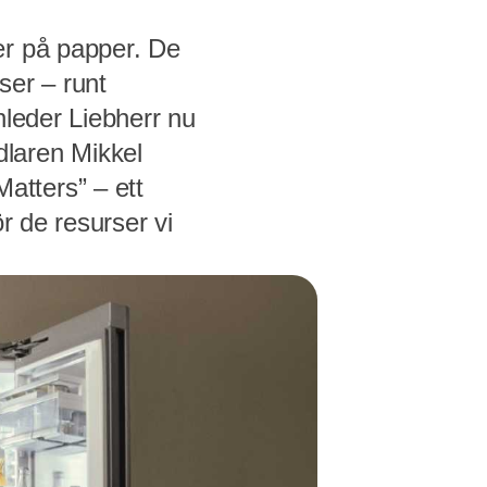
er på papper. De
ser – runt
inleder Liebherr nu
laren Mikkel
atters” – ett
r de resurser vi