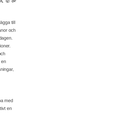
ägga till
vanor och
rdagen.
ioner.
och
r en
ningar,
bba med
ivt en