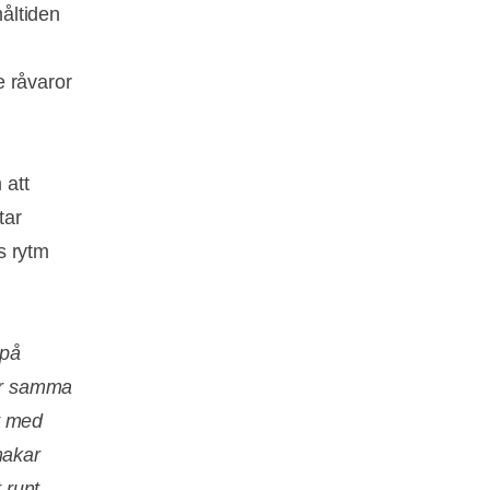
åltiden
e råvaror
 att
tar
s rytm
 på
dar samma
t med
makar
 runt