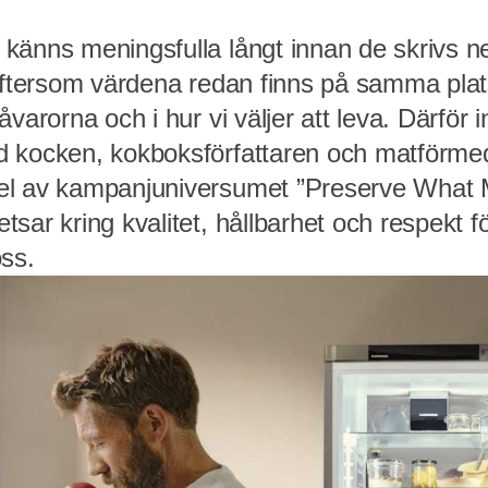
känns meningsfulla långt innan de skrivs n
 eftersom värdena redan finns på samma plat
varorna och i hur vi väljer att leva. Därför 
 kocken, kokboksförfattaren och matförmed
l av kampanjuniversumet ”Preserve What M
sar kring kvalitet, hållbarhet och respekt fö
oss.