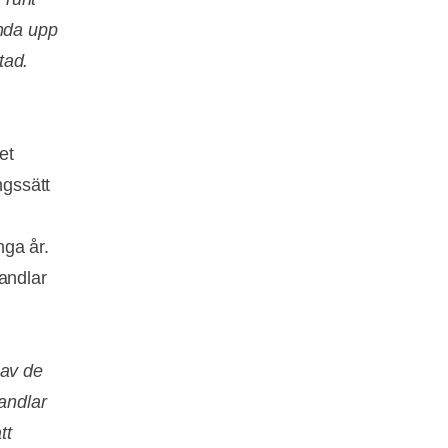
ända upp
tad.
et
ngssätt
nga år.
andlar
 av de
handlar
tt