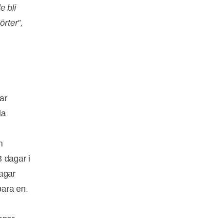
e bli
örter”,
ar
la
n
3 dagar i
dagar
 bara en.