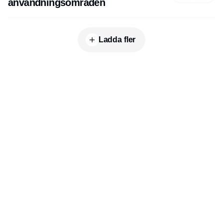
användningsområden
Ladda fler
Publisher
Horisont Gruppen a/s
Strandlodsvej 44
2300 København S
Telefon:
53506060
www.horisontgruppen.dk
Innehåll
Bloom
Kitchen
Nyhetsbrev