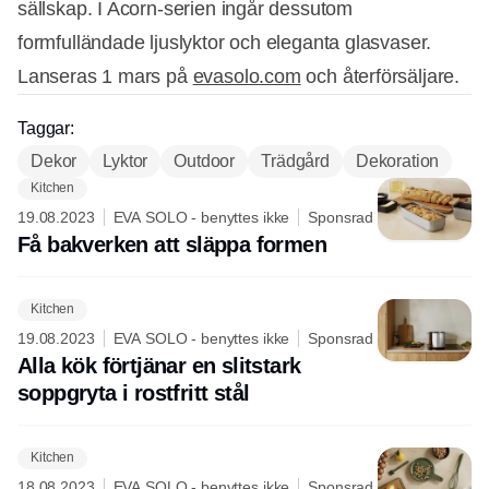
sällskap. I Acorn-serien ingår dessutom
formfulländade ljuslyktor och eleganta glasvaser.
Lanseras 1 mars på
evasolo.com
och återförsäljare.
Taggar:
Dekor
Lyktor
Outdoor
Trädgård
Dekoration
Kitchen
19.08.2023
EVA SOLO - benyttes ikke
Sponsrad
Få bakverken att släppa formen
Kitchen
19.08.2023
EVA SOLO - benyttes ikke
Sponsrad
Alla kök förtjänar en slitstark
soppgryta i rostfritt stål
Kitchen
18.08.2023
EVA SOLO - benyttes ikke
Sponsrad