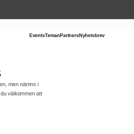
Events
Teman
Partners
Nyhetsbrev
S
len, men nämns i
r du välkommen att