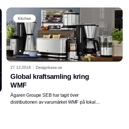
Kitchen
27.12.2018
Designbase.se
Global kraftsamling kring
WMF
Ägaren Groupe SEB har tagit över
distributionen av varumärket WMF på lokala
marknader över hela världen, också i Sverige.
För den svenska marknaden innebär det ett
bredare sortiment och större synlighet.