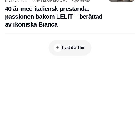
05.05.2026
Witt Denmark A/S
Sponsrad
40 år med italiensk prestanda:
passionen bakom LELIT – berättad
av ikoniska Bianca
Ladda fler
Publisher
Horisont Gruppen a/s
Strandlodsvej 44
2300 København S
Telefon:
53506060
www.horisontgruppen.dk