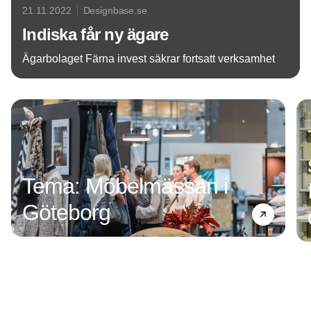
21.11.2022
Designbase.se
Indiska får ny ägare
Ägarbolaget Färna invest säkrar fortsatt verksamhet
Annons
Tema: Möbelmässan i
Göteborg