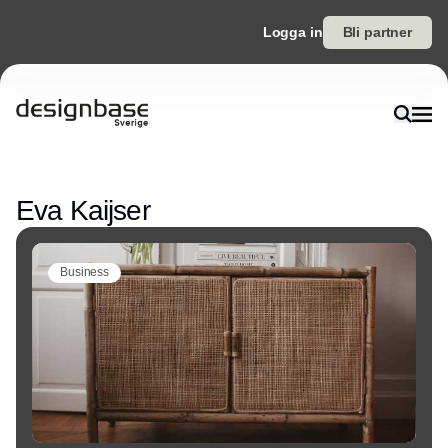
Logga in
Bli partner
Annons
Eva Kaijser
Business