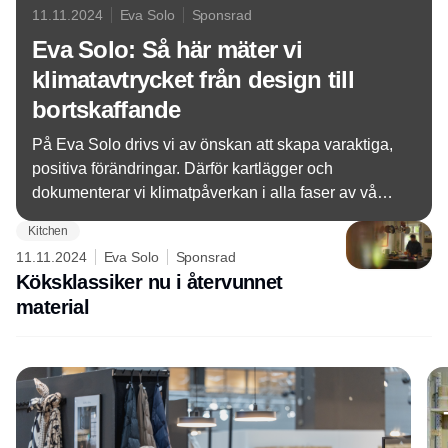
11.11.2024
Eva Solo
Sponsrad
Eva Solo: Så här mäter vi
klimatavtrycket från design till
bortskaffande
På Eva Solo drivs vi av önskan att skapa varaktiga,
positiva förändringar. Därför kartlägger och
dokumenterar vi klimatpåverkan i alla faser av våra
produkters livscykel, vilket gör det möjligt för oss –
Kitchen
och våra konsumenter – att fatta mer ansvarsfulla
11.11.2024
Eva Solo
Sponsrad
och informerade val.
Köksklassiker nu i återvunnet
material
Annons