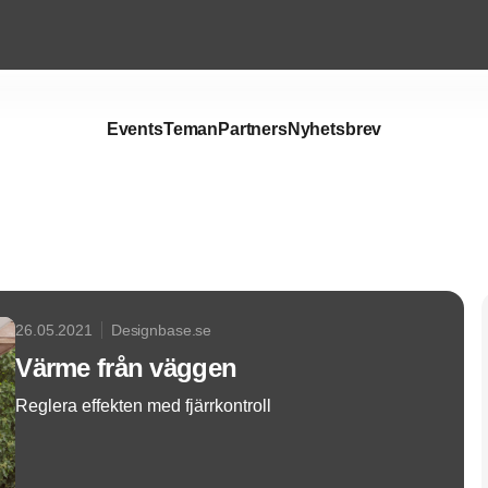
Events
Teman
Partners
Nyhetsbrev
Annons
26.05.2021
Designbase.se
Värme från väggen
Reglera effekten med fjärrkontroll