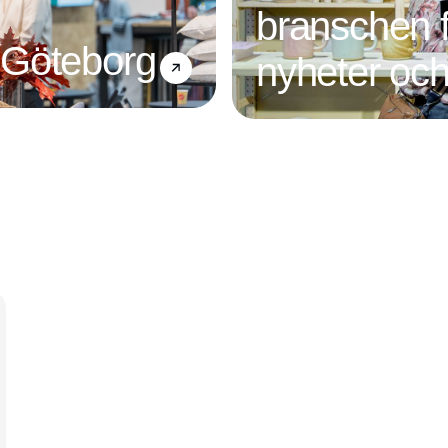
branschen f
 Göteborg
nyheter och
Annons