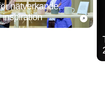
ör nätverkande,
 inspiration