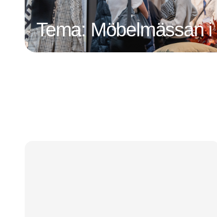
Tema: Möbelmässan i