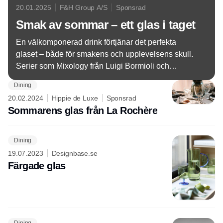
20.01.2025
F&H Group A/S
Sponsrad
Smak av sommar – ett glas i taget
En välkomponerad drink förtjänar det perfekta
glaset – både för smakens och upplevelsens skull.
Serier som Mixology från Luigi Bormioli och
Palermo Gold, Moscow Mule och Zero från Lyngby
Dining
Glas lyfter serveringen till nya höjder och skapar en
20.02.2024
Hippie de Luxe
Sponsrad
stämningsfull inramning för sommarens fester.
Sommarens glas från La Rochère
Dining
19.07.2023
Designbase.se
Färgade glas
Dining