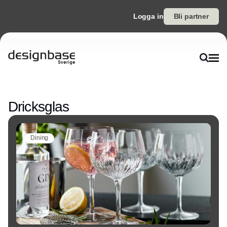
Logga in
Bli partner
Annons
Dricksglas
Dining