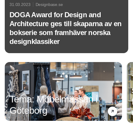
31.03.2023
Designbase.se
DOGA Award for Design and
Architecture ges till skaparna av en
bokserie som framhäver norska
designklassiker
Annons
Tema: Möbelmässan i
Göteborg