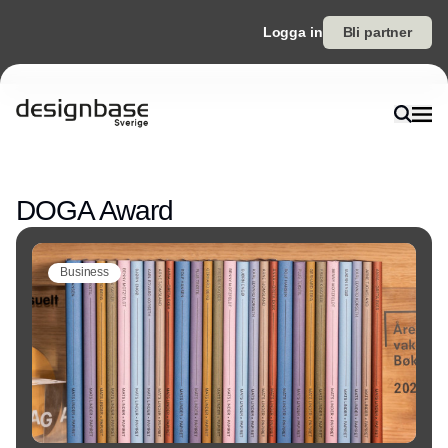
Logga in
Bli partner
Annons
DOGA Award
Business