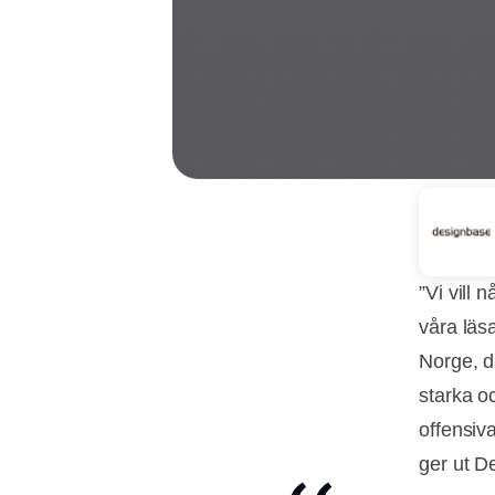
”Vi vill 
våra läs
Norge, d
starka o
offensiv
ger ut De