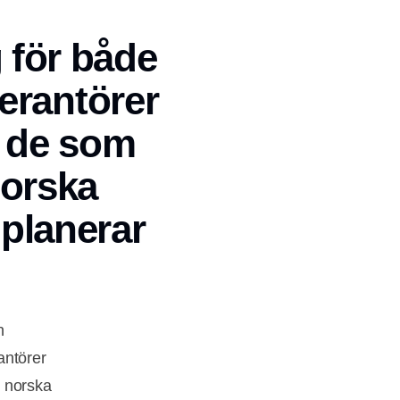
g för både
erantörer
l de som
norska
planerar
n
antörer
n norska