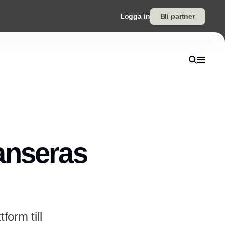
Logga in
Bli partner
anseras
form till