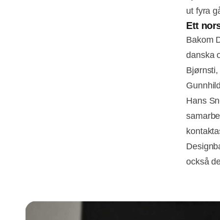
ut fyra 
Ett nor
Bakom De
danska o
Bjørnsti
Gunnhil
Hans Sne
samarbet
kontakta
Designba
också de