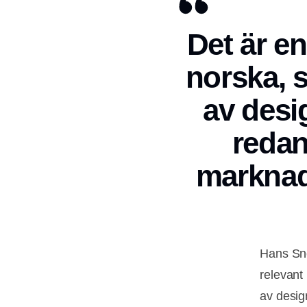
Det är en
norska, 
av desi
redan
marknad
Hans Sne
relevant
av desig