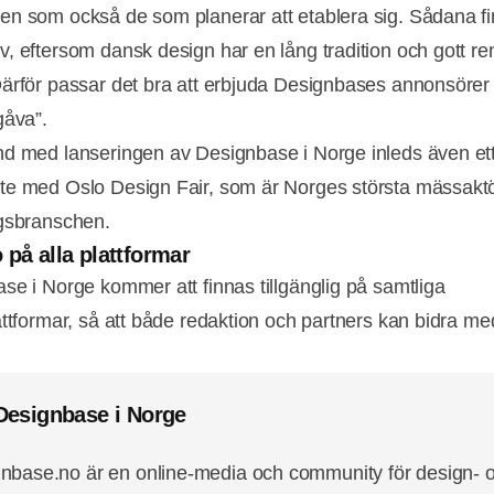
n som också de som planerar att etablera sig. Sådana fi
, eftersom dansk design har en lång tradition och gott r
ärför passar det bra att erbjuda Designbases annonsörer
gåva”.
d med lanseringen av Designbase i Norge inleds även et
e med Oslo Design Fair, som är Norges största mässaktö
gsbranschen.
Annons
 på alla plattformar
se i Norge kommer att finnas tillgänglig på samtliga
attformar, så att både redaktion och partners kan bidra me
esignbase i Norge
nbase.no är en online-media och community för design- 