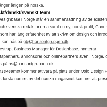
gånger årligen på norska.
skt/danskt/svenskt team
signbase i Norge står en sammansättning av de existe
ch svenska redaktionerna samt en ny, norsk profil, Gunnh
, som har lång erfarenhet av att skriva om design och inre
d kan nås på
gb@horisontgruppen.dk
.
strup, Business Manager för Designbase, hanterar
spartners, annonsörer och onlinepartners även i Norge, 
s på hs@horisontgruppen.dk.
se-teamet kommer att vara på plats under Oslo Design Fa
t första numret av det norska magasinet kommer att pres