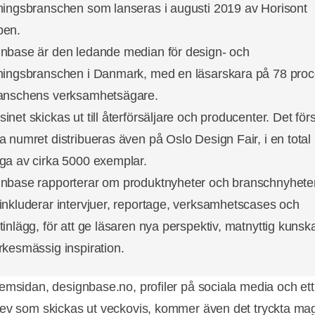
ningsbranschen som lanseras i augusti 2019 av Horisont
pen.
nbase är den ledande median för design- och
ningsbranschen i Danmark, med en läsarskara på 78 proc
anschens verksamhetsägare.
inet skickas ut till återförsäljare och producenter. Det för
a numret distribueras även på Oslo Design Fair, i en total
ga av cirka 5000 exemplar.
nbase rapporterar om produktnyheter och branschnyhete
inkluderar intervjuer, reportage, verksamhetscases och
tinlägg, för att ge läsaren nya perspektiv, matnyttig kunsk
rkesmässig inspiration.
emsidan, designbase.no, profiler på sociala media och ett
ev som skickas ut veckovis, kommer även det tryckta ma