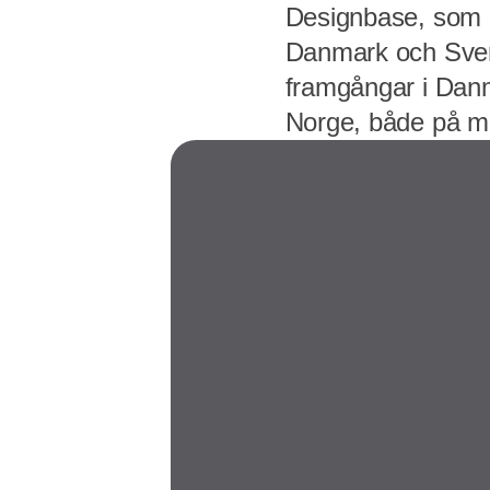
Designbase, som ä
Danmark och Sver
framgångar i Danm
Norge, både på mä