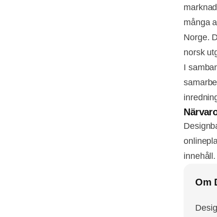
marknade
många av
Norge. D
norsk ut
I samban
samarbet
inrednin
Närvaro
Designba
onlinepl
innehåll.
Om D
Desig