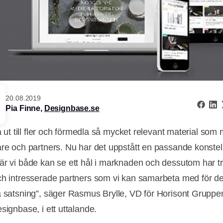
20.08.2019
Pia Finne,
Designbase.se
nå ut till fler och förmedla så mycket relevant material som mö
are och partners. Nu har det uppstått en passande konstell
är vi både kan se ett hål i marknaden och dessutom har tr
ch intresserade partners som vi kan samarbeta med för d
a satsning”, säger Rasmus Brylle, VD för Horisont Grupp
signbase, i ett uttalande.