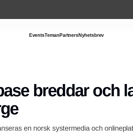
Events
Teman
Partners
Nyhetsbrev
Annons
ase breddar och l
rge
lanseras en norsk systermedia och onlineplatt