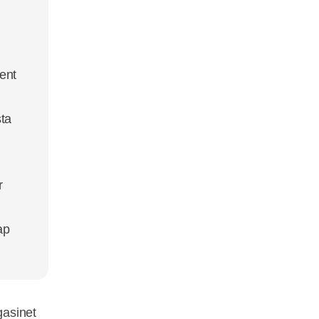
ent
sta
r
ap
gasinet