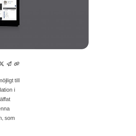
jligt till
ation i
äffat
enna
en, som