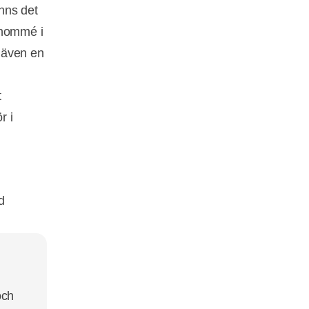
nns det
enommé i
 även en
t
r i
d
och