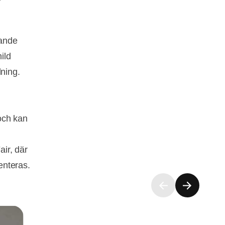
rande
ild
dning.
och kan
ir, där
enteras.