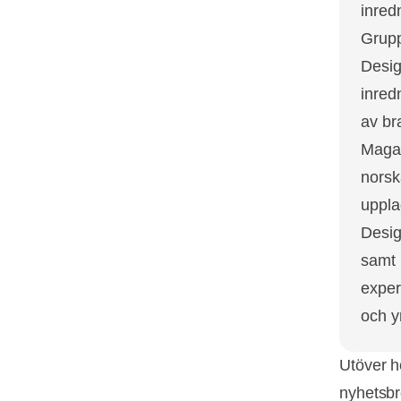
inred
Grup
Desig
inred
av br
Magas
norsk
uppla
Desig
samt 
exper
och y
Utöver h
nyhetsbr