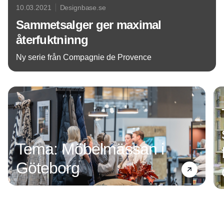
10.03.2021
Designbase.se
Sammetsalger ger maximal
återfuktninng
Ny serie från Compagnie de Provence
Annons
Tema: Möbelmässan i
Göteborg