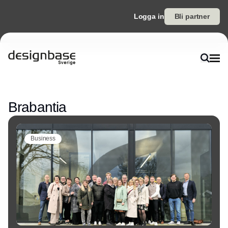
Logga in
Bli partner
Annons
Brabantia
Business