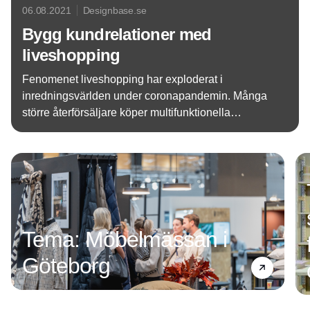
06.08.2021
Designbase.se
Bygg kundrelationer med
liveshopping
Fenomenet liveshopping har exploderat i
inredningsvärlden under coronapandemin. Många
större återförsäljare köper multifunktionella
plattformar för sina hemsidor men det går också att
Annons
göra mycket bara med hjälp av sociala medier.
Tema: Möbelmässan i
Göteborg