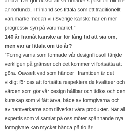
andra. Det gör också att varumärkets position blir lite
annorlunda. I Finland ses Iittala som ett traditionellt
varumärke medan vi i Sverige kanske har en mer
progressiv syn på varumärket.”
140 år framåt kanske är för lång tid att sia om,
men var är Iittala om tio år?
”Formgivarna som formade vår designfilosofi tänjde
verkligen på gränser och det kommer vi fortsätta att
göra. Oavsett vad som händer i framtiden är det
viktigt för oss att fortsätta respektera de kvaliteer och
värden som gör vår design hållbar och tidlös och den
kunskap som vi fått ärva, både av formgivarna och
av hantverkarna som tillverkar våra produkter. När all
expertis som vi samlat på oss möter spännande nya
formgivare kan mycket hända på tio år!