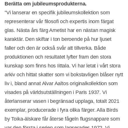
Berätta om jubileumsprodukterna.
”Vi lanserar en specifik jubileumskollektion som
representerar vår filosofi och expertis inom färgat
glas. Nästa års färg Ametist har en nästan magisk
karaktär. Den skiftar i ton beroende på hur ljuset
faller och den är också svår att tillverka. Både
produktionen och resultatet lyfter fram den stora
kunskap som finns hos Iittala. Vi har letat i vårt stora
arkiv och hittat skatter som vi bokstavligen blåser nytt
liv i, bland annat Alvar Aaltos originalkollektion som
visades på världsutställningen i Paris 1937. Vi
återlanserar vasen i begränsad upplaga, totalt 2021
exemplar, producerade i fyra olika färger. Alla Birds
by Toika-älskare får återse fågeln flugsnappare som
var den första i serien som lanserades 1972. Vi