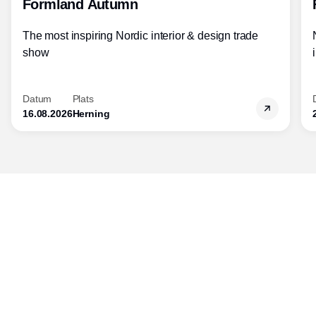
Formland Autumn
The most inspiring Nordic interior & design trade
show
Datum
Plats
16.08.2026
Herning
Publisher
Horisont Gruppen a/s
Strandlodsvej 44