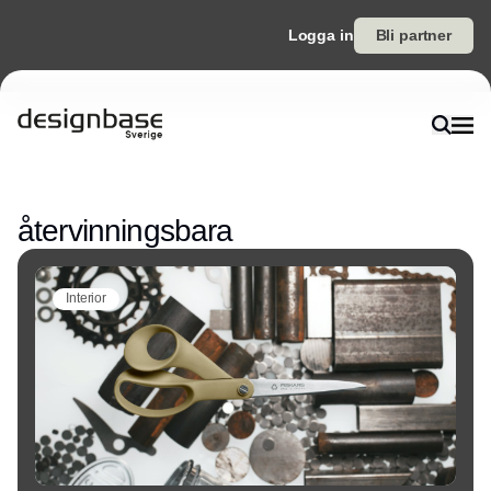
Logga in
Bli partner
Annons
återvinningsbara
Interior