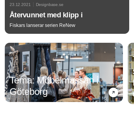
23.12.2021
Designbase.se
Återvunnet med klipp i
Fiskars lanserar serien ReNew
Annons
Tema: Möbelmässan i
Göteborg