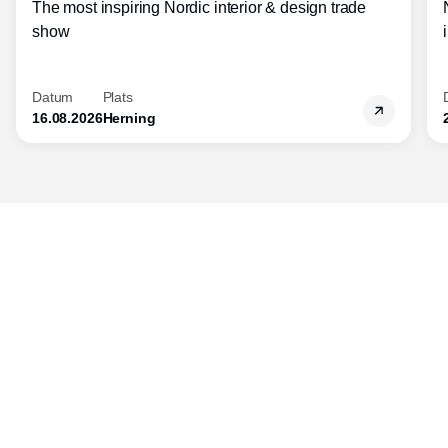
The most inspiring Nordic interior & design trade
show
Datum
Plats
16.08.2026
Herning
Publisher
Horisont Gruppen a/s
Strandlodsvej 44
2300 København S
Telefon:
53506060