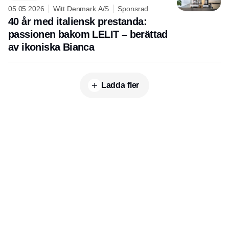
05.05.2026
Witt Denmark A/S
Sponsrad
40 år med italiensk prestanda:
passionen bakom LELIT – berättad
av ikoniska Bianca
Ladda fler
Publisher
Horisont Gruppen a/s
Strandlodsvej 44
2300 København S
Telefon:
53506060
www.horisontgruppen.dk