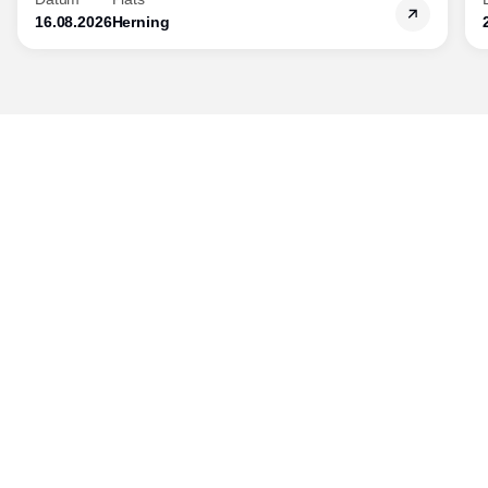
16.08.2026
Herning
Publisher
Horisont Gruppen a/s
Strandlodsvej 44
2300 København S
Telefon:
53506060
www.horisontgruppen.dk
Innehåll
Bloom
Kitchen
Nyhetsbrev