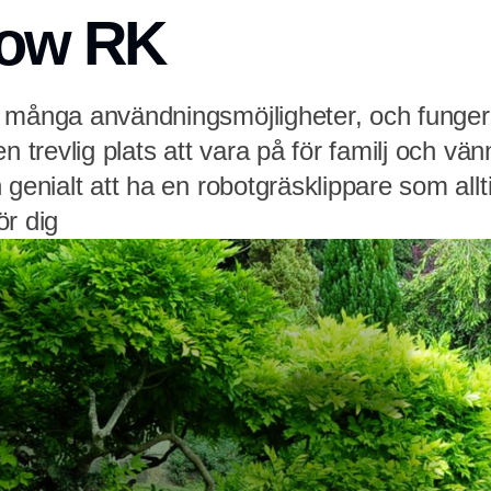
ow RK
 många användningsmöjligheter, och funger
n trevlig plats att vara på för familj och vän
 genialt att ha en robotgräsklippare som allti
ör dig