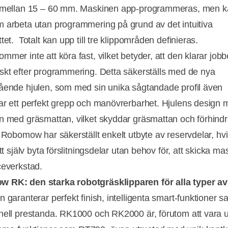
s mellan 15 – 60 mm. Maskinen app-programmeras, men 
 arbeta utan programmering på grund av det intuitiva
tet. Totalt kan upp till tre klippområden definieras.
mer inte att köra fast, vilket betyder, att den klarar jobb
skt efter programmering. Detta säkerställs med de nya
ående hjulen, som med sin unika sågtandade profil även
ar ett perfekt grepp och manövrerbarhet. Hjulens design 
n med gräsmattan, vilket skyddar gräsmattan och förhindr
. Robomow har säkerställt enkelt utbyte av reservdelar, hvi
att själv byta förslitningsdelar utan behov för, att skicka mas
ceverkstad.
 RK: den starka robotgräsklipparen för alla typer av
 garanterar perfekt finish, intelligenta smart-funktioner s
nell prestanda. RK1000 och RK2000 är, förutom att vara 