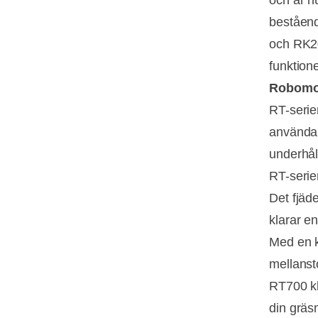
beståen
och RK20
funktione
Robomow
RT-serie
användarv
underhål
RT-serie
Det fjäd
klarar e
Med en k
mellanst
RT700 kl
din gräs