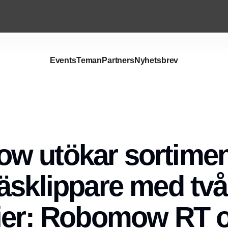
Events
Teman
Partners
Nyhetsbrev
 utökar sortimen
äsklippare med två
rier: Robomow RT 