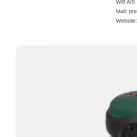
Witt A/S 
Mail: pr
Website