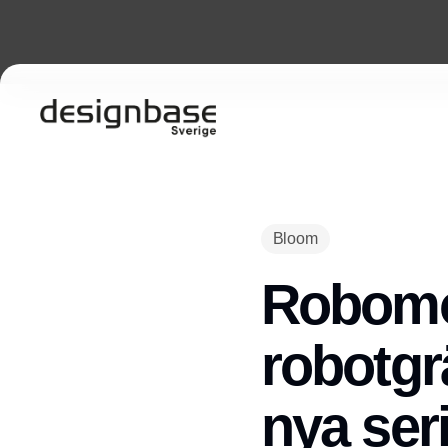
Bloom
Robomow
robotgr
nya se