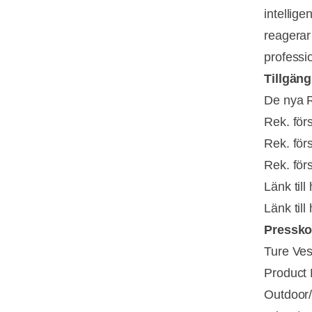
intellig
reagerar
professi
Tillgäng
De nya R
Rek. för
Rek. för
Rek. för
Länk till
Länk till
Pressko
Ture Ves
Product
Outdoor