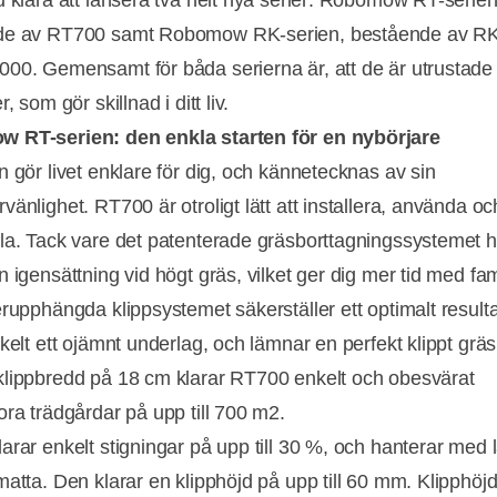
de av RT700 samt Robomow RK-serien, bestående av R
00. Gemensamt för båda serierna är, att de är utrustad
r, som gör skillnad i ditt liv.
 RT-serien: den enkla starten för en nybörjare
n gör livet enklare för dig, och kännetecknas av sin
änlighet. RT700 är otroligt lätt att installera, använda oc
la. Tack vare det patenterade gräsborttagningssystemet h
n igensättning vid högt gräs, vilket ger dig mer tid med fa
erupphängda klippsystemet säkerställer ett optimalt resulta
nkelt ett ojämnt underlag, och lämnar en perfekt klippt grä
lippbredd på 18 cm klarar RT700 enkelt och obesvärat
ora trädgårdar på upp till 700 m2.
arar enkelt stigningar på upp till 30 %, och hanterar med l
matta. Den klarar en klipphöjd på upp till 60 mm. Klipphöj