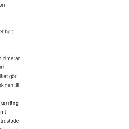
kan
et helt
minimerar
ar
lket gör
kinen till
 terräng
amt
utrustade