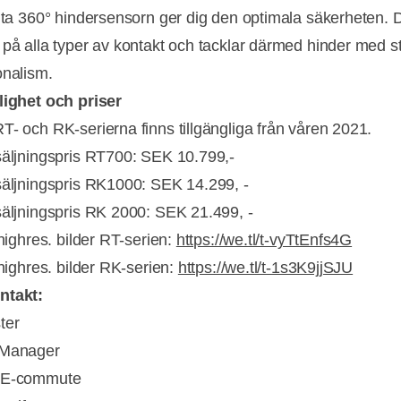
enta 360° hindersensorn ger dig den optimala säkerheten. 
 på alla typer av kontakt och tacklar därmed hinder med s
onalism.
lighet och priser
T- och RK-serierna finns tillgängliga från våren 2021.
säljningspris RT700: SEK 10.799,-
säljningspris RK1000: SEK 14.299, -
säljningspris RK 2000: SEK 21.499, -
 highres. bilder RT-serien:
https://we.tl/t-vyTtEnfs4G
 highres. bilder RK-serien:
https://we.tl/t-1s3K9jjSJU
ntakt:
ter
 Manager
/E-commute