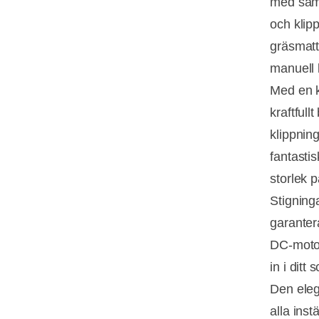
med samm
och klip
gräsmatt
manuell 
Med en k
kraftfull
klippnin
fantasti
storlek p
Stigning
garantera
DC-motorn
in i dit
Den elega
alla ins