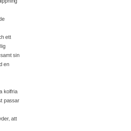
ippning
nde
h ett
lig
 samt sin
ed en
 kolfria
st passar
der, att