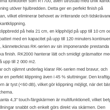
a funktioner som RT700, även utrustad med unik kantkl
pning utöver hjulbredden. Detta ger en perfekt finish på
an, vilket eliminerar behovet av irriterande och tidskräva
kantklippning.
lippbredd på hela 21 cm, en klipphöjd på upp till 10 cm oc
t batteri med en kapacitet på upp till 120 minuters kontinuer
g, kännetecknas RK-serien av sin imponerande prestanda
ska finish. RK2000 hanterar lätt och smidigt gräsmattor m
å upp till 2 000 m2.
ar och ojämnt underlag klarar RK-serien med bravur, och
r en perfekt klippning även i 45 % sluttningar. Den kraftiga
 är tyst (<60 dB), vilket gör klippning möjligt, när det bä
t schema.
nta 4,3” touch-färgskärmen är multifunktionell, vilket bety
tällningar snabbt och enkelt görs direkt via skärmen. Den