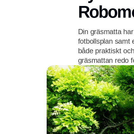
Robom
Din gräsmatta har
fotbollsplan samt e
både praktiskt och
gräsmattan redo f