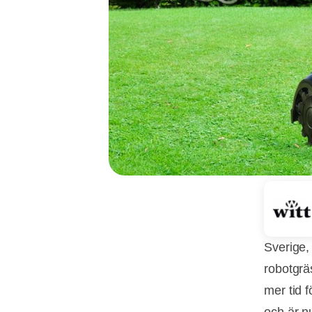
Sverige,
robotgrä
mer tid 
och är n