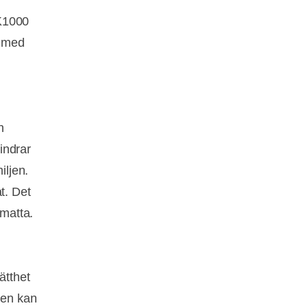
K1000
e med
h
indrar
miljen.
t. Det
smatta.
ätthet
den kan