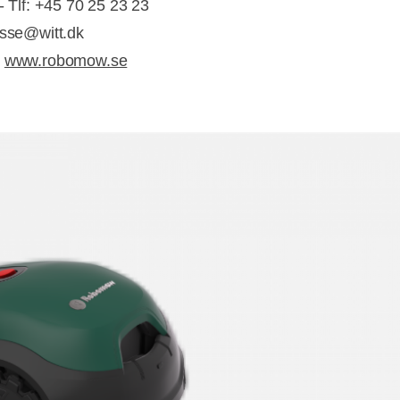
- Tlf: +45 70 25 23 23
esse@witt.dk
:
www.robomow.se