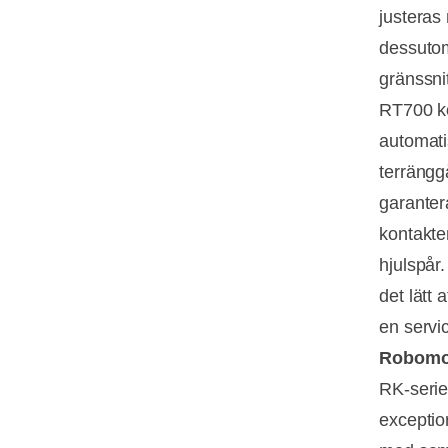
justera
dessutom
gränssnit
RT700 kom
automati
terrängg
garanter
kontakte
hjulspår
det lätt 
en servi
Robomow
RK-serien
exceptio