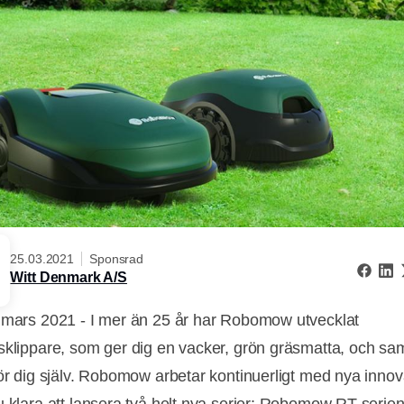
25.03.2021
Sponsrad
Witt Denmark A/S
 mars 2021 - I mer än 25 år har Robomow utvecklat
sklippare, som ger dig en vacker, grön gräsmatta, och sam
för dig själv. Robomow arbetar kontinuerligt med nya innov
u klara att lansera två helt nya serier: Robomow RT-serie