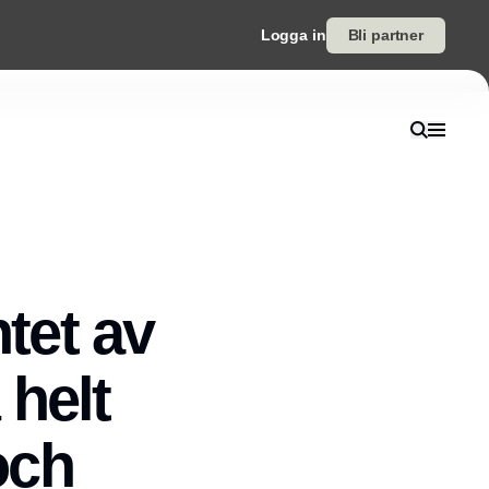
Logga in
Bli partner
tet av
 helt
och