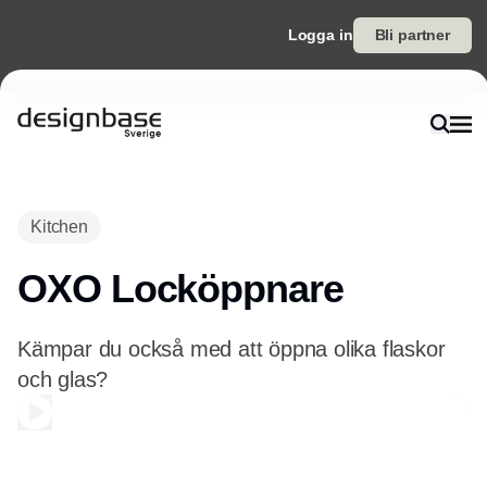
Logga in
Bli partner
Kitchen
OXO Locköppnare
Kämpar du också med att öppna olika flaskor
och glas?