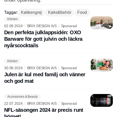
under opbevaring.
Taggar:
Køkkengrej
Køkstilbehör
Food
Kitchen
02.09.2024
BRIX DESIGN A/S
Sponsrad
Den perfekta julklappsidén: OXO
Barware för gott julvin och läckra
nyårscocktails
Kitchen
30.08.2024
BRIX DESIGN A/S
Sponsrad
Julen är kul med familj och vänner
och god mat
Accessories & Beauty
22.07.2024
BRIX DESIGN A/S
Sponsrad
NFL-säsongen 2024 är precis runt
hörnet!