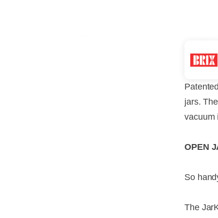
Patented 
jars. The
vacuum i
OPEN J
So handy
The JarK