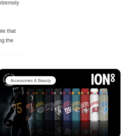
xtremely
le that
ng the
Accessories & Beauty