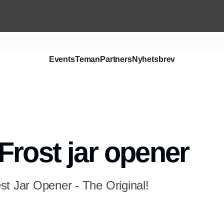
Events
Teman
Partners
Nyhetsbrev
Frost jar opener
st Jar Opener - The Original!