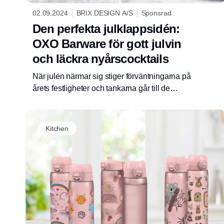
02.09.2024
BRIX DESIGN A/S
Sponsrad
Den perfekta julklappsidén:
OXO Barware för gott julvin
och läckra nyårscocktails
När julen närmar sig stiger förväntningarna på
årets festligheter och tankarna går till de
perfekta julklapparna.
Kitchen