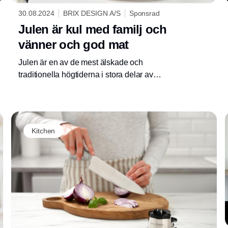
30.08.2024
BRIX DESIGN A/S
Sponsrad
Julen är kul med familj och
vänner och god mat
Julen är en av de mest älskade och
traditionella högtiderna i stora delar av
världen, fylld av både religiös betydelse och
kulturell mysighet. I Danmark, liksom i många
andra länder, är julen en tid präglad av
umgänge med familj och vänner, där många
Kitchen
av de gamla traditionerna fortfarande
upprätthålls.