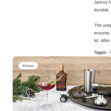
JarKey h
durable.
The uniqu
ensures 
lid. Afte
Taggar:
Kitchen