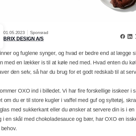
01.05.2023
Sponsrad
BRIX DESIGN A/S
inner og fuglene synger, og hvad er bedre end at lægge sig
len med en lækker is til at køle ned med. Hvad enten du kø
 laver den selv, så har du brug for et godt redskab til at ser
mmer OXO ind i billedet. Vi har fire forskellige isskeer i 
 om du er til store kugler i vaffel med guf og syltetøj, skr
 glas med sukkerkant eller du ønsker at servere din is i en 
g i en skål med chokoladesauce og bær, har OXO en isske 
t behov.