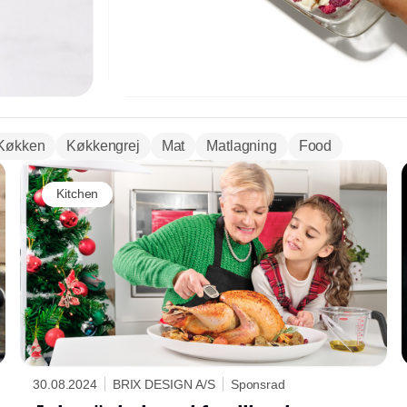
Køkken
Køkkengrej
Mat
Matlagning
Food
Kitchen
30.08.2024
BRIX DESIGN A/S
Sponsrad