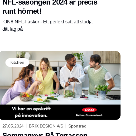
NFL-säsongen 2024 är precis
runt hörnet!
ION8 NFL-flaskor - Ett perfekt sätt att stödja
ditt lag på
Kitchen
27.05.2024
BRIX DESIGN A/S
Sponsrad
Sommarmys På Terrassen