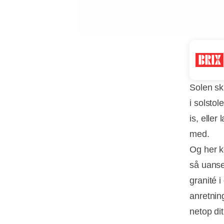
Solen sk
i solsto
is, eller
med.
Og her ko
så uanset
granité i
anretnin
netop di