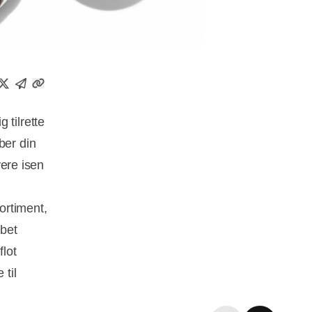
 tilrette
ber din
vere isen
sortiment,
abet
flot
til