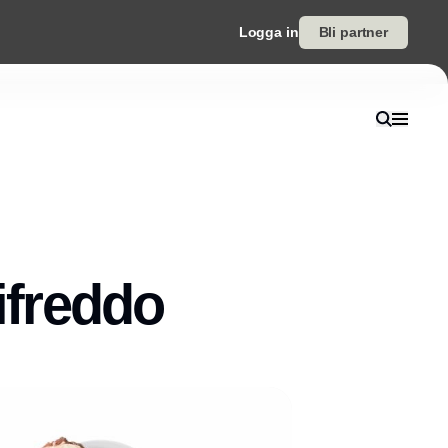
Logga in
Bli partner
ifreddo