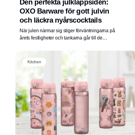
Den perfekta julklappsidén:
OXO Barware för gott julvin
och läckra nyårscocktails
När julen närmar sig stiger förväntningarna på
årets festligheter och tankarna går till de
perfekta julklapparna.
Kitchen