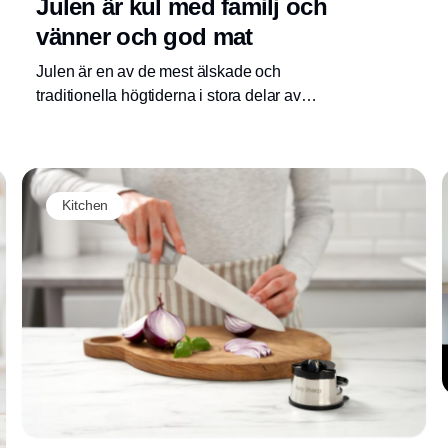
Julen är kul med familj och
vänner och god mat
Julen är en av de mest älskade och
traditionella högtiderna i stora delar av
världen, fylld av både religiös betydelse och
kulturell mysighet. I Danmark, liksom i många
andra länder, är julen en tid präglad av
umgänge med familj och vänner, där många
Kitchen
av de gamla traditionerna fortfarande
upprätthålls.