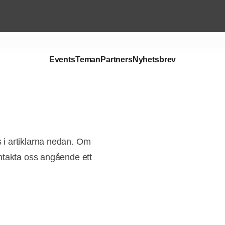
Events
Teman
Partners
Nyhetsbrev
i artiklarna nedan. Om
ntakta oss angående ett