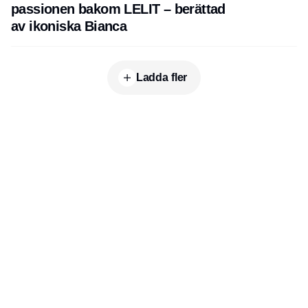
passionen bakom LELIT – berättad
av ikoniska Bianca
Ladda fler
Publisher
Horisont Gruppen a/s
Strandlodsvej 44
2300 København S
Telefon:
53506060
www.horisontgruppen.dk