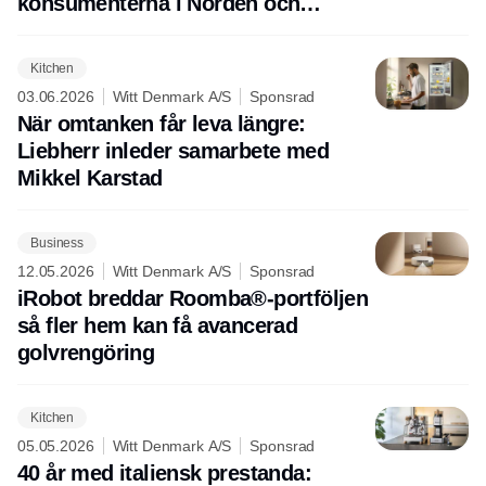
konsumenterna i Norden och
Europa
Kitchen
03.06.2026
Witt Denmark A/S
Sponsrad
När omtanken får leva längre:
Liebherr inleder samarbete med
Mikkel Karstad
Business
12.05.2026
Witt Denmark A/S
Sponsrad
iRobot breddar Roomba®-portföljen
så fler hem kan få avancerad
golvrengöring
Kitchen
05.05.2026
Witt Denmark A/S
Sponsrad
40 år med italiensk prestanda: